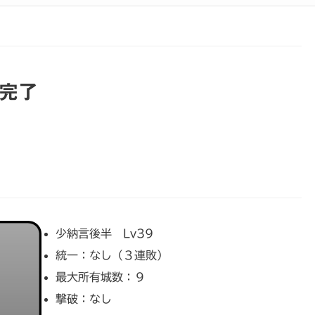
ト完了
少納言後半 Lv39
統一：なし（３連敗）
最大所有城数：９
撃破：なし