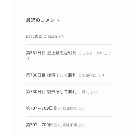
最近のコメント
はじめに
に
kizen
より
第351日目 史上最悪な戦局
に
しろき かいこ
よ
り
第730日目 復帰そして勝利
に
知威得仁
より
第730日目 復帰そして勝利
に
種丸
より
第707～709日目
に
知威得仁
より
第707～709日目
に
意味不明
より