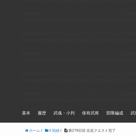
content/themes/xeory_base/lib/functions/set
: Undefined property: WP_Error::$slug in
Warning
/home
content/themes/xeory_base/lib/functions/set
: Undefined property: WP_Error::$slug in
Warning
/home
content/themes/xeory_base/lib/functions/set
: Undefined property: WP_Error::$slug in
Warning
/home
content/themes/xeory_base/lib/functions/set
: Undefined property: WP_Error::$slug in
Warning
/home
content/themes/xeory_base/lib/functions/set
: Undefined property: WP_Error::$slug in
Warning
/home
content/themes/xeory_base/lib/functions/set
基本
履歴
武魂・小判
保有武将
部隊編成
武
ホーム
/
8 戦績
/
第279日目 左近クエスト完了