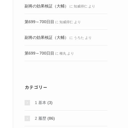
副将の効果検証（大輔）
に
知威得仁
より
第699～700日目
に
知威得仁
より
副将の効果検証（大輔）
に
うろた
より
第699～700日目
に
種丸
より
カテゴリー
1 基本
(3)
2 履歴
(86)