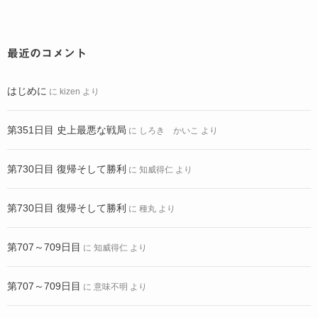
最近のコメント
はじめに
に
kizen
より
第351日目 史上最悪な戦局
に
しろき かいこ
より
第730日目 復帰そして勝利
に
知威得仁
より
第730日目 復帰そして勝利
に
種丸
より
第707～709日目
に
知威得仁
より
第707～709日目
に
意味不明
より