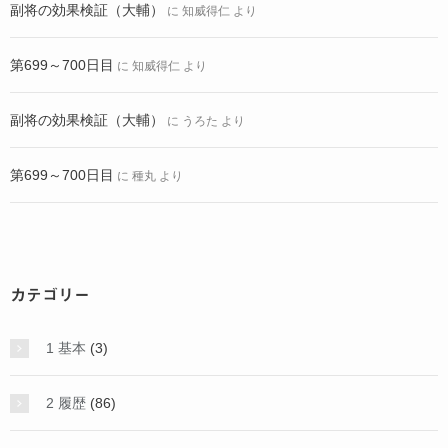
副将の効果検証（大輔）
に
知威得仁
より
第699～700日目
に
知威得仁
より
副将の効果検証（大輔）
に
うろた
より
第699～700日目
に
種丸
より
カテゴリー
1 基本
(3)
2 履歴
(86)