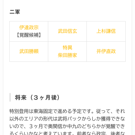
二軍
伊達政宗
武田信玄
上杉謙信
【覚醒候補】
特異
武田勝頼
井伊直政
柴田勝家
将来（３ヶ月後）
特別登用は東海固定で進める予定です。従って、それ
以外のエリアの形代は武将パックからしか獲得できな
いので、３ヶ月で奥関信か中九のどちらかが覚醒でき
るくらいかなと考えています。前者なら政宗、後者な