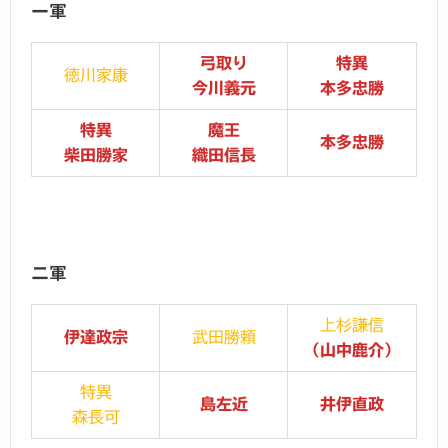
一軍
弓取り
特異
徳川家康
今川義元
本多忠勝
特異
魔王
本多忠勝
柴田勝家
織田信長
二軍
上杉謙信
伊達政宗
武田勝頼
（山中鹿介）
特異
島左近
井伊直政
森長可