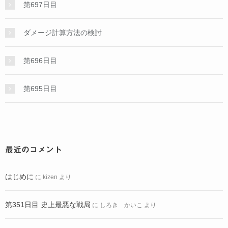
第697日目
ダメージ計算方法の検討
第696日目
第695日目
最近のコメント
はじめに
に
kizen
より
第351日目 史上最悪な戦局
に
しろき かいこ
より