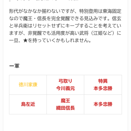
形代がなかなか揃わないですが、特別登用は東海固定
なので魔王・信長を完全覚醒できる見込みです。信玄
と半兵衛はリセットせずにキープすることを考えてい
ますが、非覚醒でも活用度が高い武将（江姫など）に
一旦、★を持っていくかもしれません。
一軍
弓取り
特異
徳川家康
今川義元
本多忠勝
魔王
島左近
本多忠勝
織田信長