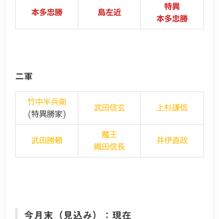
特異
本多忠勝
島左近
本多忠勝
二軍
竹中半兵衛
武田信玄
上杉謙信
(特異勝家)
魔王
武田勝頼
井伊直政
織田信長
今月末（見込み）：現在