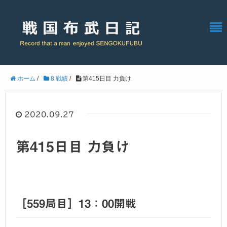
ホーム
/
8 戦績
/
第415日目 力負け
2020.09.27
第415日目 力負け
［559局目］13：00開戦