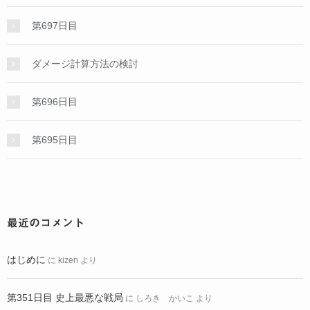
第697日目
ダメージ計算方法の検討
第696日目
第695日目
最近のコメント
はじめに
に
kizen
より
第351日目 史上最悪な戦局
に
しろき かいこ
より