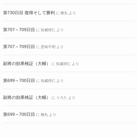
第730日目 復帰そして勝利
に
種丸
より
第707～709日目
に
知威得仁
より
第707～709日目
に
意味不明
より
副将の効果検証（大輔）
に
知威得仁
より
第699～700日目
に
知威得仁
より
副将の効果検証（大輔）
に
うろた
より
第699～700日目
に
種丸
より