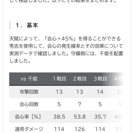
して検証しました。以下にその結果をまとめます。
１．基本
天賦によって、「会心＋45%」を得ることができる
秀吉を使用して、会心の発生確率とその効果について
実測データで確認しました。守備側には、千姫を配置
しました。
vs 千姫
１戦目
２戦目
３戦目
４戦目
攻撃回数
13
13
14
20
会心回数
5
7
5
9
会心率［%］
38.5
53.8
35.7
45.0
通常ダメージ
114
126
114
117