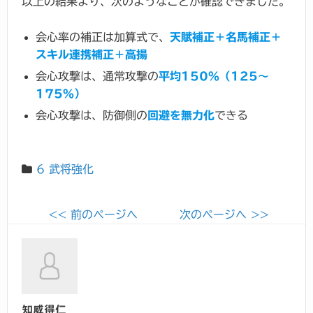
以上の結果より、次のようなことが確認できました。
会心率の補正は加算式で、
天賦補正＋名馬補正＋
スキル連携補正＋高揚
会心攻撃は、通常攻撃の
平均150%（125～
175%）
会心攻撃は、防御側の
回避を無力化
できる
6 武将強化
<< 前のページへ
次のページへ >>
知威得仁