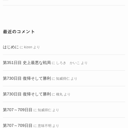
最近のコメント
はじめに
に
kizen
より
第351日目 史上最悪な戦局
に
しろき かいこ
より
第730日目 復帰そして勝利
に
知威得仁
より
第730日目 復帰そして勝利
に
種丸
より
第707～709日目
に
知威得仁
より
第707～709日目
に
意味不明
より