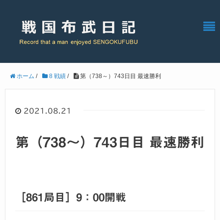
ホーム
/
8 戦績
/
第（738～）743日目 最速勝利
2021.08.21
第（738～）743日目 最速勝利
［861局目］9：00開戦