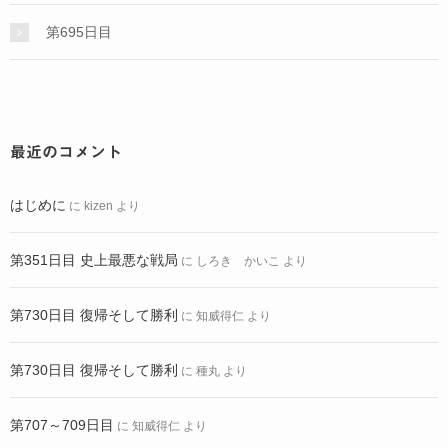
第695日目
最近のコメント
はじめに
に
kizen
より
第351日目 史上最悪な戦局
に
しろき かいこ
より
第730日目 復帰そして勝利
に
知威得仁
より
第730日目 復帰そして勝利
に
種丸
より
第707～709日目
に
知威得仁
より