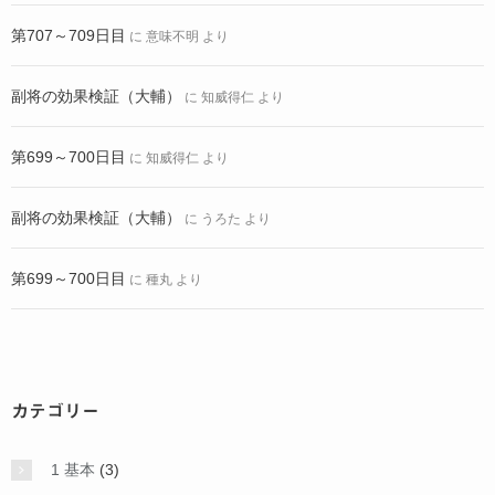
第707～709日目
に
意味不明
より
副将の効果検証（大輔）
に
知威得仁
より
第699～700日目
に
知威得仁
より
副将の効果検証（大輔）
に
うろた
より
第699～700日目
に
種丸
より
カテゴリー
1 基本
(3)