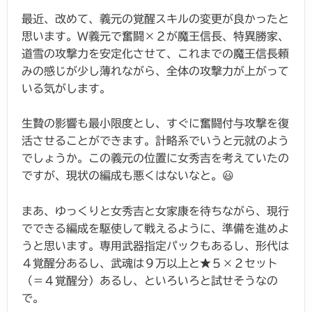
最近、改めて、義元の覚醒スキルの変更が良かったと
思います。W義元で奮闘×２が魔王信長、特異勝家、
道雪の攻撃力を安定化させて、これまでの魔王信長頼
みの感じが少し薄れながら、全体の攻撃力が上がって
いる気がします。
生贄の影響も最小限度とし、すぐに奮闘付与攻撃を復
活させることができます。計略系でいうと元就のよう
でしょうか。この義元の位置に女秀吉を考えていたの
ですが、現状の編成も悪くはないなと。😃
まあ、ゆっくりと女秀吉と女家康を待ちながら、現行
でできる編成を駆使して戦えるように、準備を進めよ
うと思います。専用武器指定パックもあるし、形代は
４覚醒分あるし、武魂は９万以上と★５×２セット
（＝４覚醒分）あるし、といろいろと試せそうなの
で。