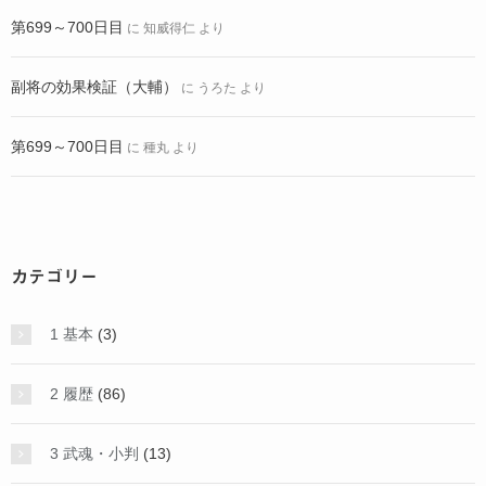
第699～700日目
に
知威得仁
より
副将の効果検証（大輔）
に
うろた
より
第699～700日目
に
種丸
より
カテゴリー
1 基本
(3)
2 履歴
(86)
3 武魂・小判
(13)