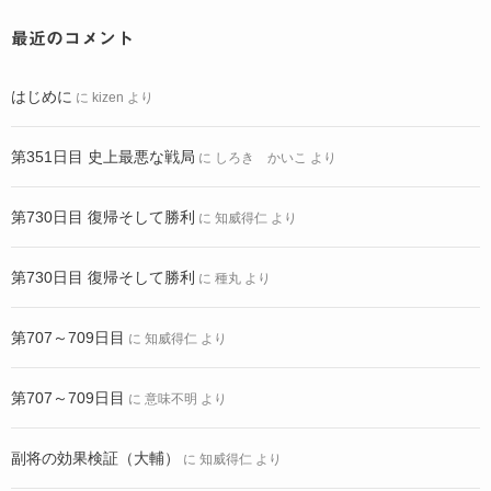
最近のコメント
はじめに
に
kizen
より
第351日目 史上最悪な戦局
に
しろき かいこ
より
第730日目 復帰そして勝利
に
知威得仁
より
第730日目 復帰そして勝利
に
種丸
より
第707～709日目
に
知威得仁
より
第707～709日目
に
意味不明
より
副将の効果検証（大輔）
に
知威得仁
より