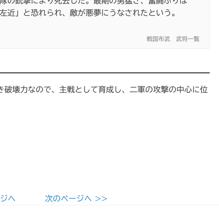
隊の銃撃により死去した。最期の勇猛さ、奮闘ぶりは
左近」と恐れられ、敵が悪夢にうなされたという。
戦国布武 武将一覧
き破壊力なので、主戦として育成し、二軍の攻撃の中心に位
ージへ
次のページへ >>