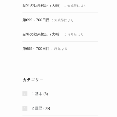
副将の効果検証（大輔）
に
知威得仁
より
第699～700日目
に
知威得仁
より
副将の効果検証（大輔）
に
うろた
より
第699～700日目
に
種丸
より
カテゴリー
1 基本
(3)
2 履歴
(86)