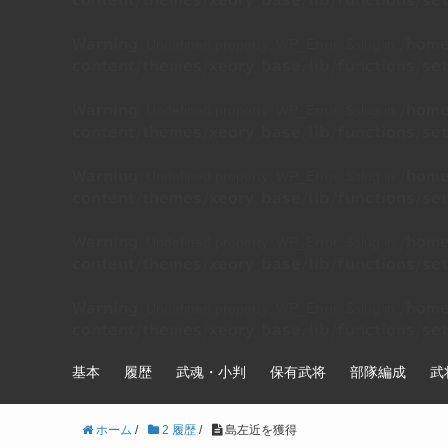
content/themes/xeory_base/lib/functions/set
: Undefined property: WP_Error::$slug in
Warning
/home
content/themes/xeory_base/lib/functions/set
: Undefined property: WP_Error::$slug in
Warning
/home
content/themes/xeory_base/lib/functions/set
: Undefined property: WP_Error::$slug in
Warning
/home
content/themes/xeory_base/lib/functions/set
: Undefined property: WP_Error::$slug in
Warning
/home
content/themes/xeory_base/lib/functions/set
: Undefined property: WP_Error::$slug in
Warning
/home
content/themes/xeory_base/lib/functions/set
基本
履歴
武魂・小判
保有武将
部隊編成
武
ホーム
/
2 履歴
/
島左近を獲得