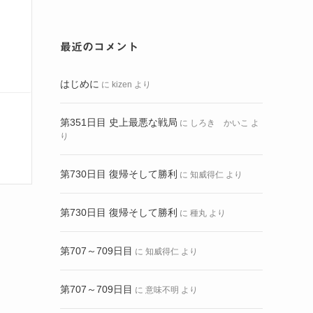
最近のコメント
はじめに
に
kizen
より
第351日目 史上最悪な戦局
に
しろき かいこ
よ
り
第730日目 復帰そして勝利
に
知威得仁
より
第730日目 復帰そして勝利
に
種丸
より
第707～709日目
に
知威得仁
より
第707～709日目
に
意味不明
より