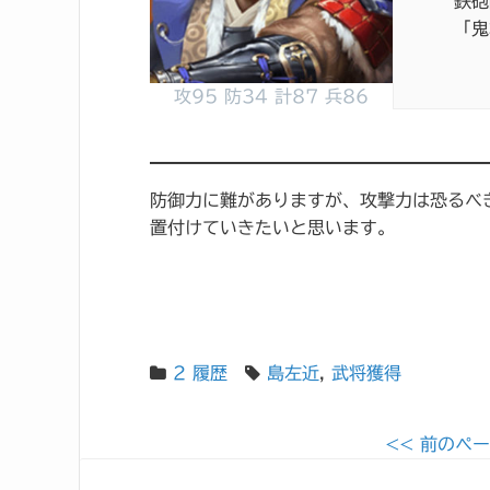
鉄砲
「鬼
攻95 防34 計87 兵86
防御力に難がありますが、攻撃力は恐るべ
置付けていきたいと思います。
2 履歴
島左近
,
武将獲得
<< 前のペ