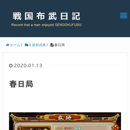
ホーム
/
4 保有武将
/
春日局
2020.01.13
春日局