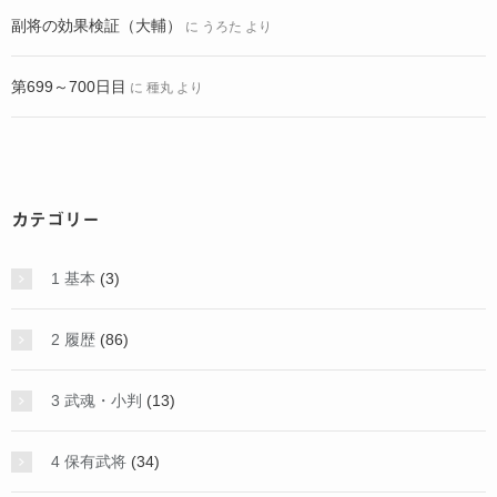
副将の効果検証（大輔）
に
うろた
より
第699～700日目
に
種丸
より
カテゴリー
1 基本
(3)
2 履歴
(86)
3 武魂・小判
(13)
4 保有武将
(34)