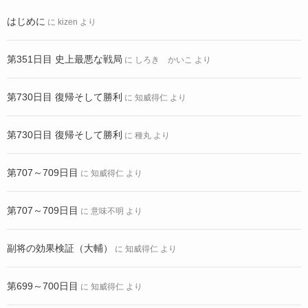
はじめに
に
kizen
より
第351日目 史上最悪な戦局
に
しろき かいこ
より
第730日目 復帰そして勝利
に
知威得仁
より
第730日目 復帰そして勝利
に
種丸
より
第707～709日目
に
知威得仁
より
第707～709日目
に
意味不明
より
副将の効果検証（大輔）
に
知威得仁
より
第699～700日目
に
知威得仁
より