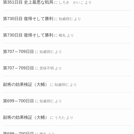
第351日目 史上最悪な戦局
に
しろき かいこ
より
第730日目 復帰そして勝利
に
知威得仁
より
第730日目 復帰そして勝利
に
種丸
より
第707～709日目
に
知威得仁
より
第707～709日目
に
意味不明
より
副将の効果検証（大輔）
に
知威得仁
より
第699～700日目
に
知威得仁
より
副将の効果検証（大輔）
に
うろた
より
第699～700日目
に
種丸
より