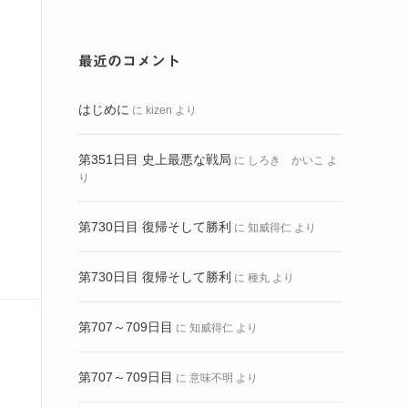
最近のコメント
はじめに
に
kizen
より
第351日目 史上最悪な戦局
に
しろき かいこ
よ
り
第730日目 復帰そして勝利
に
知威得仁
より
第730日目 復帰そして勝利
に
種丸
より
第707～709日目
に
知威得仁
より
第707～709日目
に
意味不明
より