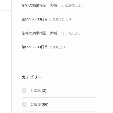
副将の効果検証（大輔）
に
知威得仁
より
第699～700日目
に
知威得仁
より
副将の効果検証（大輔）
に
うろた
より
第699～700日目
に
種丸
より
カテゴリー
1 基本
(3)
2 履歴
(86)