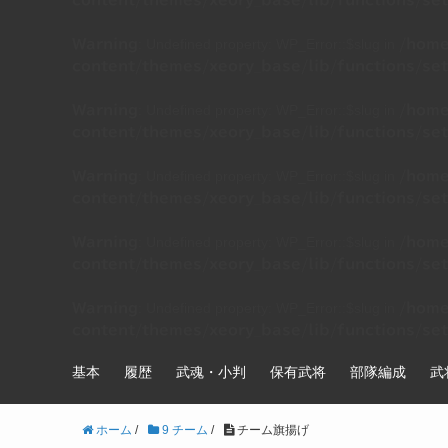
content/themes/xeory_base/lib/functions/set
: Undefined property: WP_Error::$slug in
Warning
/home
content/themes/xeory_base/lib/functions/set
: Undefined property: WP_Error::$slug in
Warning
/home
content/themes/xeory_base/lib/functions/set
: Undefined property: WP_Error::$slug in
Warning
/home
content/themes/xeory_base/lib/functions/set
: Undefined property: WP_Error::$slug in
Warning
/home
content/themes/xeory_base/lib/functions/set
: Undefined property: WP_Error::$slug in
Warning
/home
content/themes/xeory_base/lib/functions/set
基本
履歴
武魂・小判
保有武将
部隊編成
武
ホーム
/
9 チーム
/
チーム旗揚げ