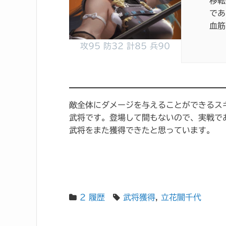
移転
であ
血筋
攻95 防32 計85 兵90
敵全体にダメージを与えることができるス
武将です。登場して間もないので、実戦で
武将をまた獲得できたと思っています。
2 履歴
武将獲得
,
立花闇千代