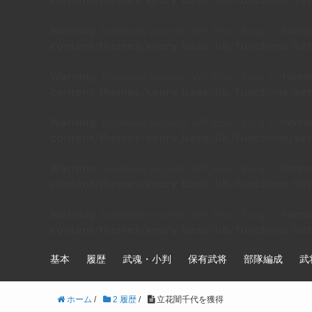
content/themes/xeory_base/lib/functions/set
: Undefined property: WP_Error::$slug in
Warning
/home
content/themes/xeory_base/lib/functions/set
: Undefined property: WP_Error::$slug in
Warning
/home
content/themes/xeory_base/lib/functions/set
: Undefined property: WP_Error::$slug in
Warning
/home
content/themes/xeory_base/lib/functions/set
: Undefined property: WP_Error::$slug in
Warning
/home
content/themes/xeory_base/lib/functions/set
: Undefined property: WP_Error::$slug in
Warning
/home
content/themes/xeory_base/lib/functions/set
基本
履歴
武魂・小判
保有武将
部隊編成
武
ホーム
/
2 履歴
/
立花闇千代を獲得