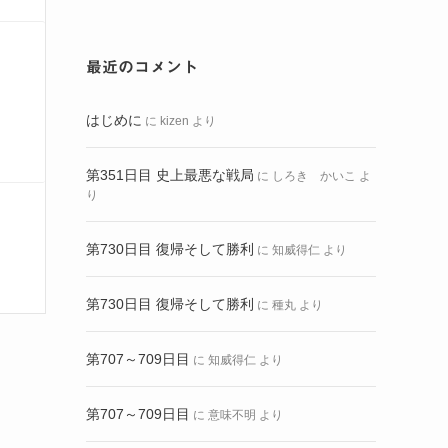
最近のコメント
はじめに
に
kizen
より
第351日目 史上最悪な戦局
に
しろき かいこ
よ
り
第730日目 復帰そして勝利
に
知威得仁
より
第730日目 復帰そして勝利
に
種丸
より
第707～709日目
に
知威得仁
より
第707～709日目
に
意味不明
より