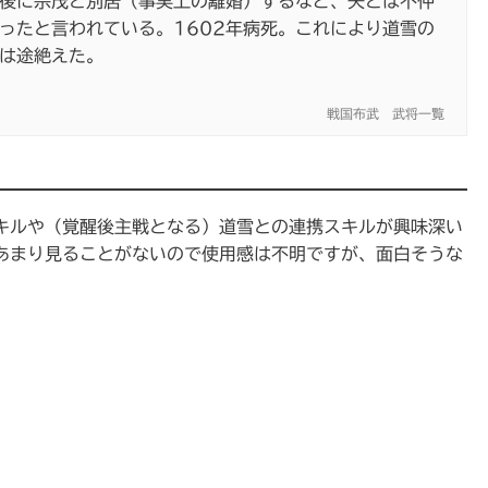
後に宗茂と別居（事実上の離婚）するなど、夫とは不仲
ったと言われている。1602年病死。これにより道雪の
は途絶えた。
戦国布武 武将一覧
キルや（覚醒後主戦となる）道雪との連携スキルが興味深い
あまり見ることがないので使用感は不明ですが、面白そうな