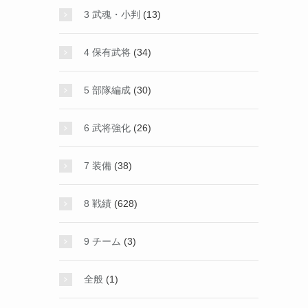
3 武魂・小判
(13)
4 保有武将
(34)
5 部隊編成
(30)
6 武将強化
(26)
7 装備
(38)
8 戦績
(628)
9 チーム
(3)
全般
(1)