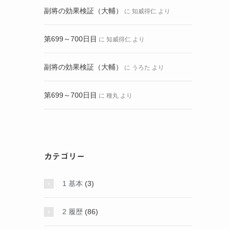
副将の効果検証（大輔）
に
知威得仁
より
第699～700日目
に
知威得仁
より
副将の効果検証（大輔）
に
うろた
より
第699～700日目
に
種丸
より
カテゴリー
1 基本
(3)
2 履歴
(86)