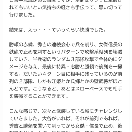
と苦手意識がある編成ですが、本局はサクッと撃破さ
れてもいいとい気持ちの軽さも手伝って、思い切って
行けました。
結果は、えっ・・・ていうくらい快勝でした。
勝頼の赤備、秀吉の連続会心で兵を削り、女傑信長の
鉄砲で止めを刺すというパターンで攻撃系縦列を壊滅
していき、半兵衛のランダム３部隊攻撃で全体的にダ
メージを与え、最後に特異・忠勝と勝頼で後列を一掃
する。だいたい４ターン目に相手に残っているのが前
列の２部隊、しかも江姫とか氏郷とかの壁武将がほと
んどです。こうなると、あとはスローペースでも相手
を壊滅することができます。
こんな感じで、次々と武装している城にチャレンジし
ていきました。大谷がいれば、それが前列であれば、
秀吉と勝頼を置いて削ってから女傑・信長で止め、後