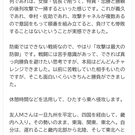
列であれば、女傑・信長で削って、特異・忠勝と勝頼
の後列攻撃で一掃するといった感じです。これが義久
であれ、幸村・佐助であれ、攻撃チャネルが複数ある
ので意図をもって順番を組み立てると、負けても惨敗
することはないということが実感できました。
防衛ではできない戦術なので、やはり「攻撃は最大の
防御」です。戦闘には苦手意識があって、できれば真
っ向勝負を避けたい思考ですが、本局はどんどんチャ
レンジできました。以前に苦戦していた相手もいたの
ですが、そこも面白いくらいきちんと勝負ができまし
た。
休憩時間などを活用して、ひたすら東へ侵攻します。
友人Mさんは一旦九州を平定し、四国を経由して、畿
内へ入り。その勢いのまま、東海、関東、東北へ。自
分は、遅れること畿内北部から北陸、そして東北へと