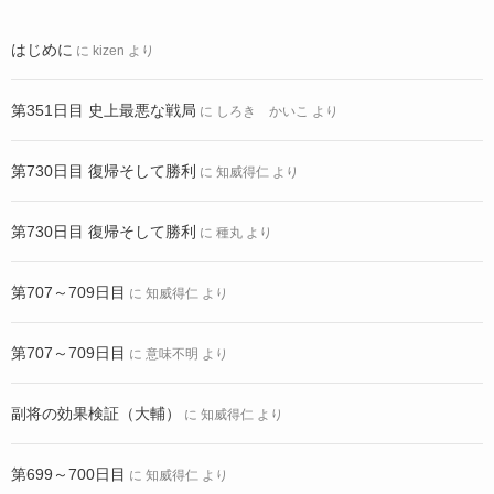
はじめに
に
kizen
より
第351日目 史上最悪な戦局
に
しろき かいこ
より
第730日目 復帰そして勝利
に
知威得仁
より
第730日目 復帰そして勝利
に
種丸
より
第707～709日目
に
知威得仁
より
第707～709日目
に
意味不明
より
副将の効果検証（大輔）
に
知威得仁
より
第699～700日目
に
知威得仁
より