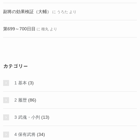
副将の効果検証（大輔）
に
うろた
より
第699～700日目
に
種丸
より
カテゴリー
1 基本
(3)
2 履歴
(86)
3 武魂・小判
(13)
4 保有武将
(34)