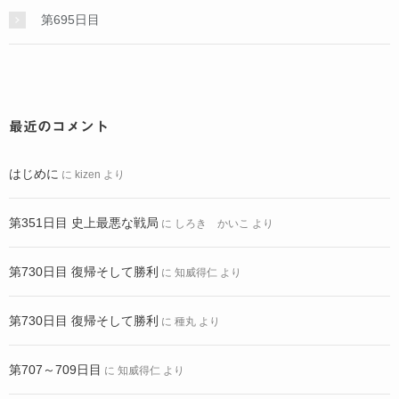
第695日目
最近のコメント
はじめに
に
kizen
より
第351日目 史上最悪な戦局
に
しろき かいこ
より
第730日目 復帰そして勝利
に
知威得仁
より
第730日目 復帰そして勝利
に
種丸
より
第707～709日目
に
知威得仁
より