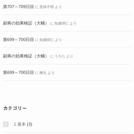
第707～709日目
に
意味不明
より
副将の効果検証（大輔）
に
知威得仁
より
第699～700日目
に
知威得仁
より
副将の効果検証（大輔）
に
うろた
より
第699～700日目
に
種丸
より
カテゴリー
1 基本
(3)