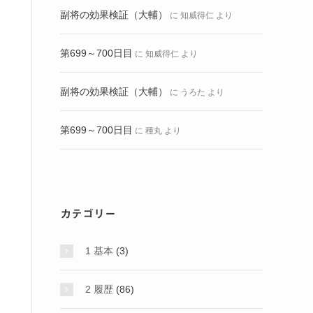
副将の効果検証（大輔）
に
知威得仁
より
第699～700日目
に
知威得仁
より
副将の効果検証（大輔）
に
うろた
より
第699～700日目
に
種丸
より
カテゴリー
1 基本
(3)
2 履歴
(86)