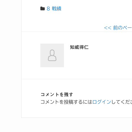
8 戦績
<< 前のペ
知威得仁
コメントを残す
コメントを投稿するには
ログイン
してくだ