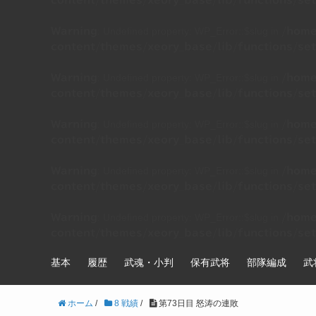
content/themes/xeory_base/lib/functions/set
: Undefined property: WP_Error::$slug in
Warning
/home
content/themes/xeory_base/lib/functions/set
: Undefined property: WP_Error::$slug in
Warning
/home
content/themes/xeory_base/lib/functions/set
: Undefined property: WP_Error::$slug in
Warning
/home
content/themes/xeory_base/lib/functions/set
: Undefined property: WP_Error::$slug in
Warning
/home
content/themes/xeory_base/lib/functions/set
: Undefined property: WP_Error::$slug in
Warning
/home
content/themes/xeory_base/lib/functions/set
基本
履歴
武魂・小判
保有武将
部隊編成
武
ホーム
/
8 戦績
/
第73日目 怒涛の連敗