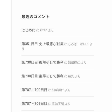
最近のコメント
はじめに
に
kizen
より
第351日目 史上最悪な戦局
に
しろき かいこ
よ
り
第730日目 復帰そして勝利
に
知威得仁
より
第730日目 復帰そして勝利
に
種丸
より
第707～709日目
に
知威得仁
より
第707～709日目
に
意味不明
より