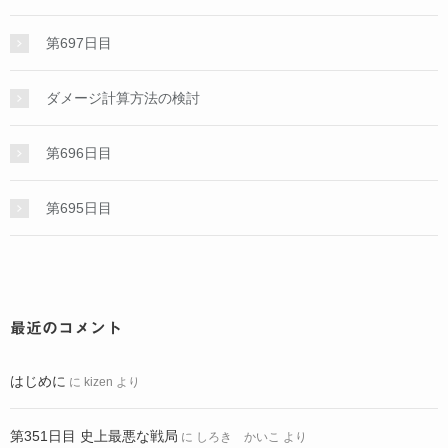
第697日目
ダメージ計算方法の検討
第696日目
第695日目
最近のコメント
はじめに
に
kizen
より
第351日目 史上最悪な戦局
に
しろき かいこ
より