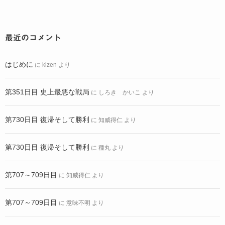
最近のコメント
はじめに
に
kizen
より
第351日目 史上最悪な戦局
に
しろき かいこ
より
第730日目 復帰そして勝利
に
知威得仁
より
第730日目 復帰そして勝利
に
種丸
より
第707～709日目
に
知威得仁
より
第707～709日目
に
意味不明
より