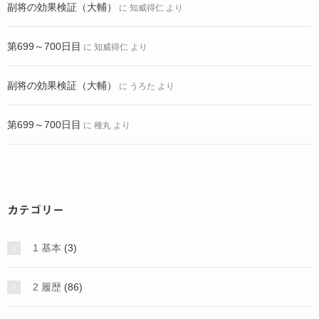
副将の効果検証（大輔）
に
知威得仁
より
第699～700日目
に
知威得仁
より
副将の効果検証（大輔）
に
うろた
より
第699～700日目
に
種丸
より
カテゴリー
1 基本
(3)
2 履歴
(86)