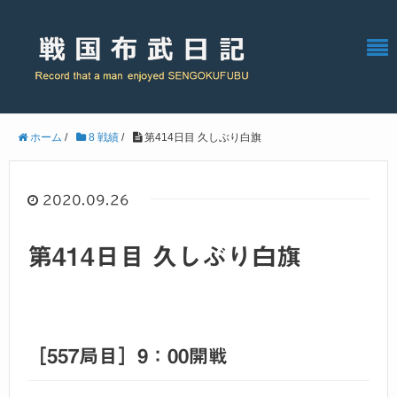
ホーム
/
8 戦績
/
第414日目 久しぶり白旗
2020.09.26
第414日目 久しぶり白旗
［557局目］9：00開戦