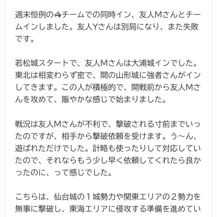
週末恒例の🦓チームでの同時イン、友人Mさんとチー
ムインしました。友人Yさんは別局になり、また失敗
です。
若松城スタートで、友人Mさんは大浦城インでした。
東北は相変わらず密で、間の山形城に強者さんがイン
してきます。この人が積極的で、開戦前から友人Mさ
んを攻めて、賑やかな感じで始まりました。
戦況は友人Mさんが不利で、撃破される寸前までいっ
たのですが、相手から撃破依頼を受けます。う～ん、
遊ばれただけでした。計略も使ったりして対応してい
たので、それならもう少し早く依頼してくれたら良か
ったのに、って感じでした。
こちらは、仙台城の１城勢力や関東エリアの２勢力を
無事に撃破し、東海エリアに侵攻する準備を進めてい