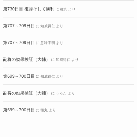
第730日目 復帰そして勝利
に
種丸
より
第707～709日目
に
知威得仁
より
第707～709日目
に
意味不明
より
副将の効果検証（大輔）
に
知威得仁
より
第699～700日目
に
知威得仁
より
副将の効果検証（大輔）
に
うろた
より
第699～700日目
に
種丸
より