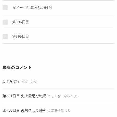
ダメージ計算方法の検討
第696日目
第695日目
最近のコメント
はじめに
に
kizen
より
第351日目 史上最悪な戦局
に
しろき かいこ
より
第730日目 復帰そして勝利
に
知威得仁
より