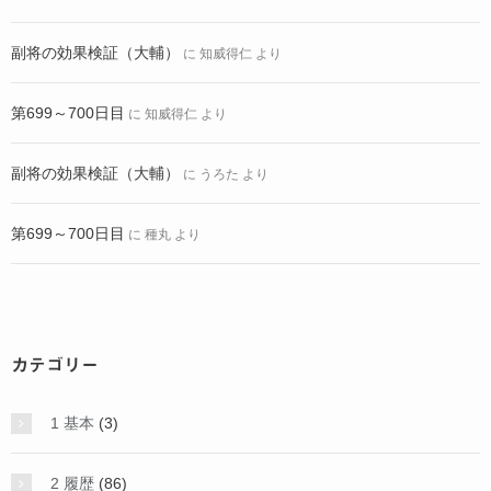
副将の効果検証（大輔）
に
知威得仁
より
第699～700日目
に
知威得仁
より
副将の効果検証（大輔）
に
うろた
より
第699～700日目
に
種丸
より
カテゴリー
1 基本
(3)
2 履歴
(86)