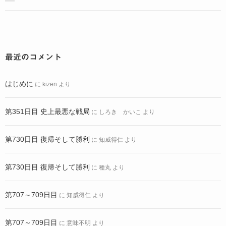
最近のコメント
はじめに
に
kizen
より
第351日目 史上最悪な戦局
に
しろき かいこ
より
第730日目 復帰そして勝利
に
知威得仁
より
第730日目 復帰そして勝利
に
種丸
より
第707～709日目
に
知威得仁
より
第707～709日目
に
意味不明
より