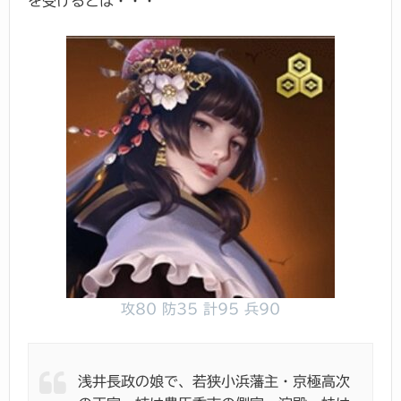
を受けるとは・・・
攻80 防35 計95 兵90
浅井長政の娘で、若狭小浜藩主・京極高次