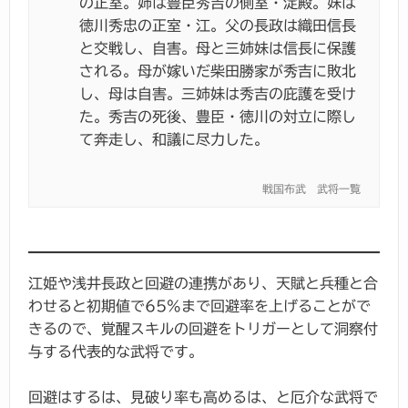
の正室。姉は豊臣秀吉の側室・淀殿。妹は
徳川秀忠の正室・江。父の長政は織田信長
と交戦し、自害。母と三姉妹は信長に保護
される。母が嫁いだ柴田勝家が秀吉に敗北
し、母は自害。三姉妹は秀吉の庇護を受け
た。秀吉の死後、豊臣・徳川の対立に際し
て奔走し、和議に尽力した。
戦国布武 武将一覧
江姫や浅井長政と回避の連携があり、天賦と兵種と合
わせると初期値で65%まで回避率を上げることがで
きるので、覚醒スキルの回避をトリガーとして洞察付
与する代表的な武将です。
回避はするは、見破り率も高めるは、と厄介な武将で