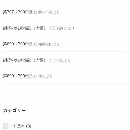
第707～709日目
に
意味不明
より
副将の効果検証（大輔）
に
知威得仁
より
第699～700日目
に
知威得仁
より
副将の効果検証（大輔）
に
うろた
より
第699～700日目
に
種丸
より
カテゴリー
1 基本
(3)