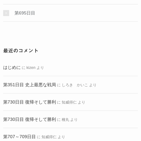
第695日目
最近のコメント
はじめに
に
kizen
より
第351日目 史上最悪な戦局
に
しろき かいこ
より
第730日目 復帰そして勝利
に
知威得仁
より
第730日目 復帰そして勝利
に
種丸
より
第707～709日目
に
知威得仁
より