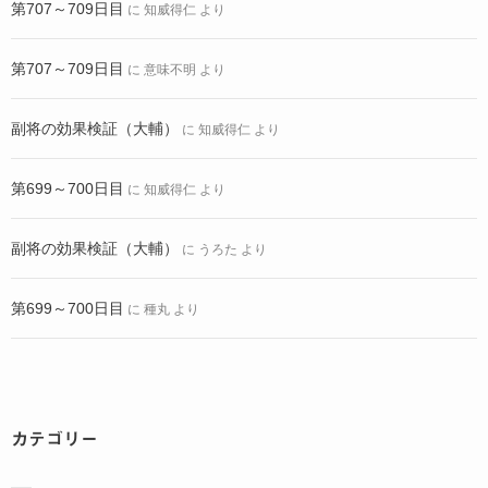
第707～709日目
に
知威得仁
より
第707～709日目
に
意味不明
より
副将の効果検証（大輔）
に
知威得仁
より
第699～700日目
に
知威得仁
より
副将の効果検証（大輔）
に
うろた
より
第699～700日目
に
種丸
より
カテゴリー