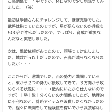
石高調整モード中ですが、休日なので少し頑張ってみ
ました。（笑）
最初は隣接さんにチャレンジして、ほぼ完勝でした。
武将は揃っていたのですが、星が足らないのか兵数も
500台が中心だったので。やっぱり、育成が重要な
んだなと実感しました。
次は、撃破依頼があったので、頑張って対応しまし
た。城数が５以上だったので、石高が減らなくなりま
したが・・・
ここからが、激戦でした。西の勢力と戦闘している
と、東から２つの勢力が侵攻してきて、３方向から攻
められる状況に・・・（畿内にいたから仕方ないので
すが）１勝１敗１分くらいの力関係でしたが、地理的
に不利なのと、計略アイテムを浪費したくなかったの
で、程々に戦闘をして経験値を稼いでから武装解除し