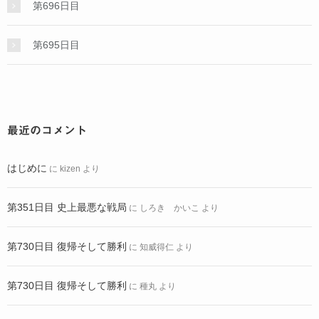
第696日目
第695日目
最近のコメント
はじめに
に
kizen
より
第351日目 史上最悪な戦局
に
しろき かいこ
より
第730日目 復帰そして勝利
に
知威得仁
より
第730日目 復帰そして勝利
に
種丸
より