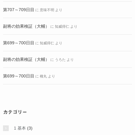
第707～709日目
に
意味不明
より
副将の効果検証（大輔）
に
知威得仁
より
第699～700日目
に
知威得仁
より
副将の効果検証（大輔）
に
うろた
より
第699～700日目
に
種丸
より
カテゴリー
1 基本
(3)