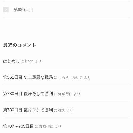
第695日目
最近のコメント
はじめに
に
kizen
より
第351日目 史上最悪な戦局
に
しろき かいこ
より
第730日目 復帰そして勝利
に
知威得仁
より
第730日目 復帰そして勝利
に
種丸
より
第707～709日目
に
知威得仁
より