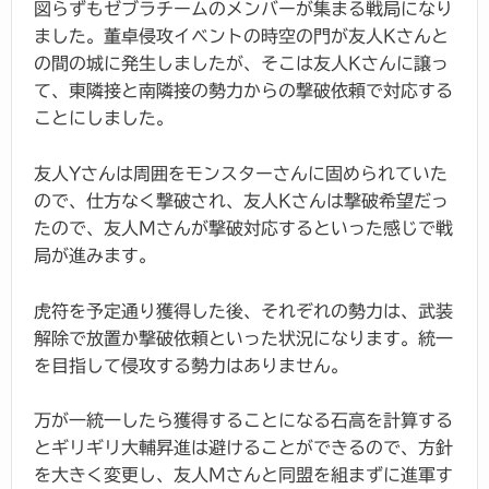
図らずもゼブラチームのメンバーが集まる戦局になり
ました。董卓侵攻イベントの時空の門が友人Kさんと
の間の城に発生しましたが、そこは友人Kさんに譲っ
て、東隣接と南隣接の勢力からの撃破依頼で対応する
ことにしました。
友人Yさんは周囲をモンスターさんに固められていた
ので、仕方なく撃破され、友人Kさんは撃破希望だっ
たので、友人Mさんが撃破対応するといった感じで戦
局が進みます。
虎符を予定通り獲得した後、それぞれの勢力は、武装
解除で放置か撃破依頼といった状況になります。統一
を目指して侵攻する勢力はありません。
万が一統一したら獲得することになる石高を計算する
とギリギリ大輔昇進は避けることができるので、方針
を大きく変更し、友人Mさんと同盟を組まずに進軍す