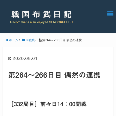
ホーム
/
8 戦績
/
第264～266日目 偶然の連携
2020.05.01
第264～266日目 偶然の連携
［332局目］前々日14：00開戦