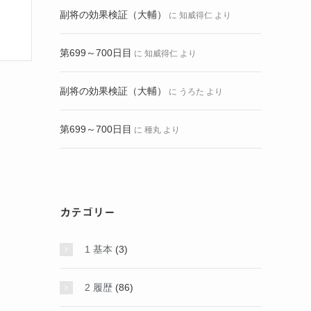
副将の効果検証（大輔）
に
知威得仁
より
第699～700日目
に
知威得仁
より
副将の効果検証（大輔）
に
うろた
より
第699～700日目
に
種丸
より
カテゴリー
1 基本
(3)
2 履歴
(86)