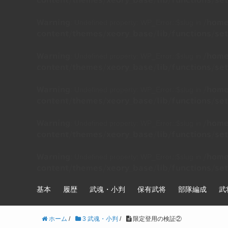
content/themes/xeory_base/lib/functions/set
: Undefined property: WP_Error::$slug in
Warning
/home
content/themes/xeory_base/lib/functions/set
: Undefined property: WP_Error::$slug in
Warning
/home
content/themes/xeory_base/lib/functions/set
: Undefined property: WP_Error::$slug in
Warning
/home
content/themes/xeory_base/lib/functions/set
: Undefined property: WP_Error::$slug in
Warning
/home
content/themes/xeory_base/lib/functions/set
: Undefined property: WP_Error::$slug in
Warning
/home
content/themes/xeory_base/lib/functions/set
基本
履歴
武魂・小判
保有武将
部隊編成
武
ホーム
/
3 武魂・小判
/
限定登用の検証②