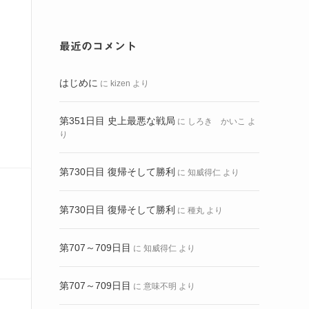
最近のコメント
はじめに
に
kizen
より
第351日目 史上最悪な戦局
に
しろき かいこ
よ
り
第730日目 復帰そして勝利
に
知威得仁
より
第730日目 復帰そして勝利
に
種丸
より
第707～709日目
に
知威得仁
より
第707～709日目
に
意味不明
より