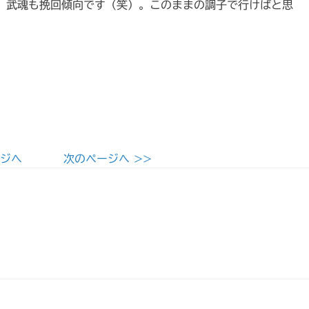
、武魂も挽回傾向です（笑）。このままの調子で行けばと思
ージへ
次のページへ >>