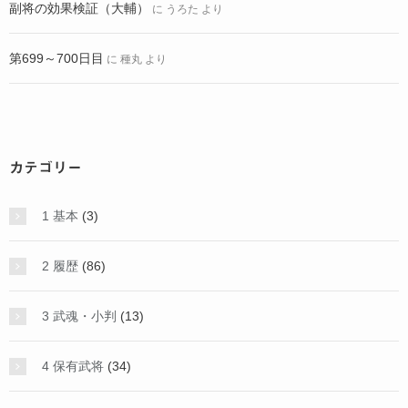
副将の効果検証（大輔）
に
うろた
より
第699～700日目
に
種丸
より
カテゴリー
1 基本
(3)
2 履歴
(86)
3 武魂・小判
(13)
4 保有武将
(34)