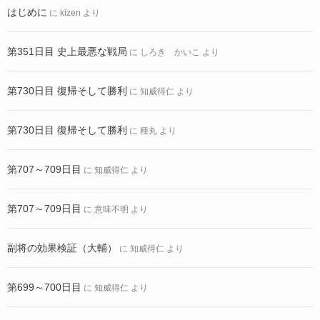
はじめに
に
kizen
より
第351日目 史上最悪な戦局
に
しろき かいこ
より
第730日目 復帰そして勝利
に
知威得仁
より
第730日目 復帰そして勝利
に
種丸
より
第707～709日目
に
知威得仁
より
第707～709日目
に
意味不明
より
副将の効果検証（大輔）
に
知威得仁
より
第699～700日目
に
知威得仁
より