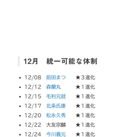
12月 統一可能な体制
12/08
前田まつ
★３進化
12/12
森蘭丸
★１進化
12/15
毛利元就
★１進化
12/17
北条氏康
★１進化
12/20
松永久秀
★１進化
12/22 大友宗麟 ★１進化
12/24
今川義元
★１進化