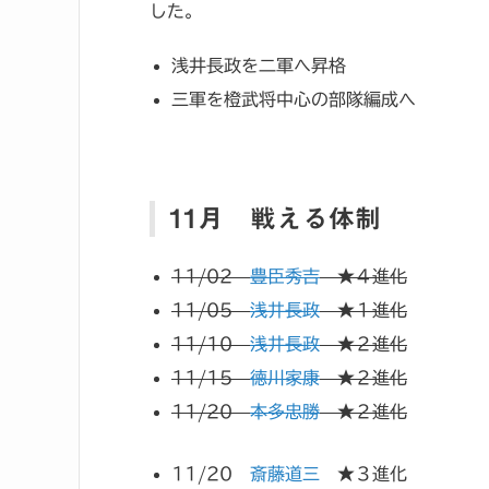
した。
浅井長政を二軍へ昇格
三軍を橙武将中心の部隊編成へ
11月 戦える体制
11/02
豊臣秀吉
★４進化
11/05
浅井長政
★１進化
11/10
浅井長政
★２進化
11/15
徳川家康
★２進化
11/20
本多忠勝
★２進化
11/20
斎藤道三
★３進化