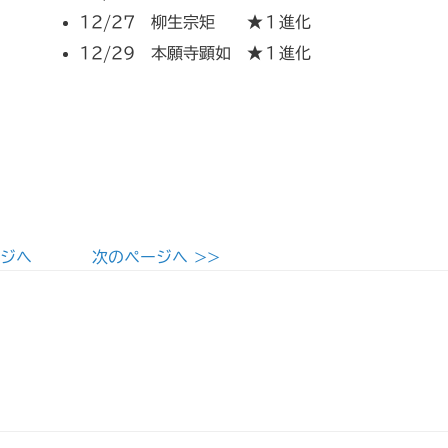
12/27 柳生宗矩 ★１進化
12/29 本願寺顕如 ★１進化
ージへ
次のページへ >>