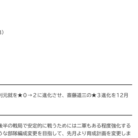
3）
利元就を★０→２に進化させ、斎藤道三の★３進化を12月
後半の戦局で安定的に戦うためには二軍もある程度強化する
うな部隊編成変更を目指して、先月より育成計画を変更しま