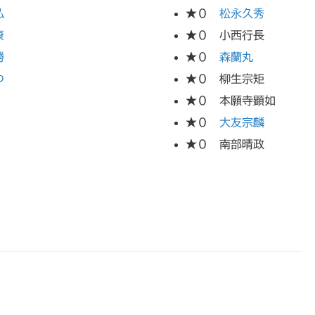
弘
★０
松永久秀
康
★０ 小西行長
勝
★０
森蘭丸
つ
★０ 柳生宗矩
★０ 本願寺顕如
★０
大友宗麟
★０ 南部晴政