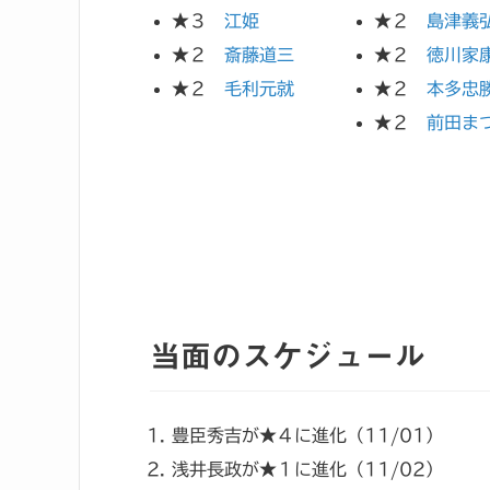
★３
江姫
★２
島津義
★２
斎藤道三
★２
徳川家
★２
毛利元就
★２
本多忠
★２
前田ま
当面のスケジュール
豊臣秀吉が★４に進化（11/01）
浅井長政が★１に進化（11/02）