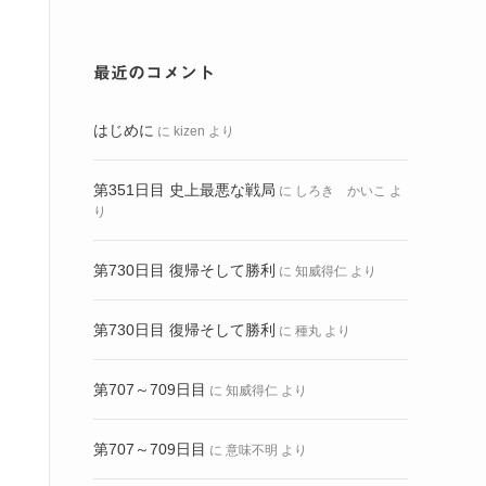
最近のコメント
はじめに
に
kizen
より
第351日目 史上最悪な戦局
に
しろき かいこ
よ
り
第730日目 復帰そして勝利
に
知威得仁
より
第730日目 復帰そして勝利
に
種丸
より
第707～709日目
に
知威得仁
より
第707～709日目
に
意味不明
より