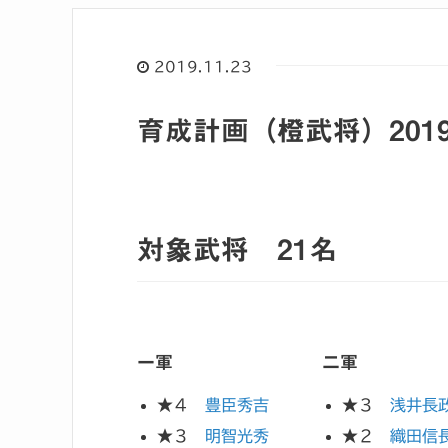
2019.11.23
育成計画（橙武将）2019
対象武将 21名
一軍
二軍
★４
豊臣秀吉
★３
浅井長
★３
明智光秀
★２
織田信