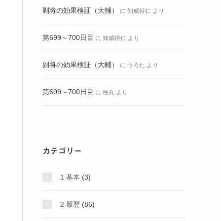
副将の効果検証（大輔）
に
知威得仁
より
第699～700日目
に
知威得仁
より
副将の効果検証（大輔）
に
うろた
より
第699～700日目
に
種丸
より
カテゴリー
1 基本
(3)
2 履歴
(86)