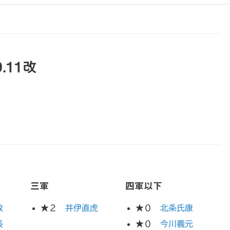
.11改
三軍
四軍以下
政
★２
井伊直虎
★０
北条氏康
長
★０
今川義元