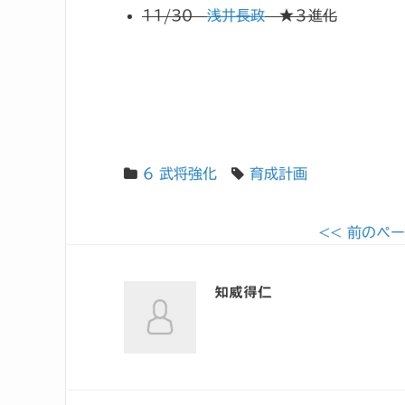
11/30
浅井長政
★３進化
6 武将強化
育成計画
<< 前のペ
知威得仁